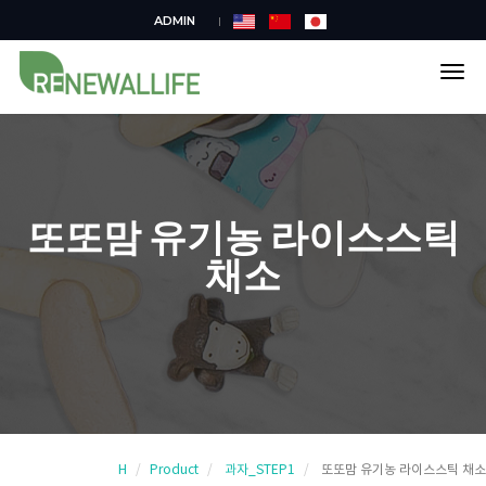
ADMIN
tog
nav
또또맘 유기농 라이스스틱
채소
H
Product
과자_STEP1
또또맘 유기농 라이스스틱 채소