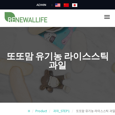
ADMIN
tog
nav
또또맘 유기농 라이스스틱
과일
H
Product
과자_STEP1
또또맘 유기농 라이스스틱 과일