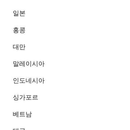
일본
홍콩
대만
말레이시아
인도네시아
싱가포르
베트남