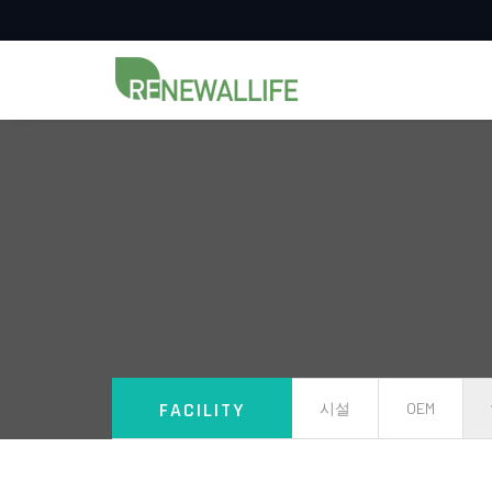
FACILITY
시설
OEM